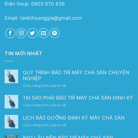
Điện thoại: 0903 670 839
Email: tankthoanggia@gmail.com
TIN MỚI NHẤT
QUY TRÌNH BẢO TRÌ MÁY CHÀ SÀN CHUYÊN
NGHIỆP
ở
Chức năng bình luận bị tắt
QUY
TRÌNH
TẠI SAO PHẢI BẢO TRÌ MÁY CHÀ SÀN ĐỊNH KỲ
BẢO
ở
Chức năng bình luận bị tắt
TRÌ
TẠI
MÁY
SAO
LỊCH BẢO DƯỠNG ĐỊNH KỲ MÁY CHÀ SÀN
CHÀ
PHẢI
SÀN
ở
Chức năng bình luận bị tắt
BẢO
CHUYÊN
LỊCH
TRÌ
NGHIỆP
BẢO
MÁY
BAO LÂU NÊN BẢO TRÌ MÁY CHÀ SÀN