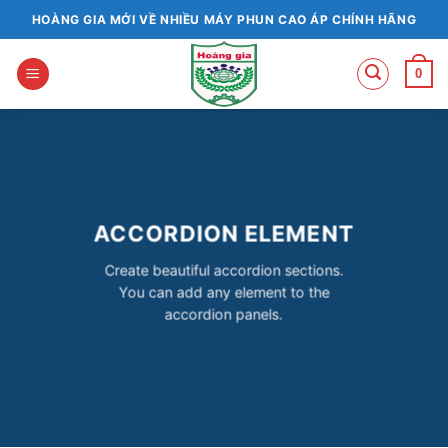
Bỏ
HOÀNG GIA MỚI VỀ NHIỀU MÁY PHUN CAO ÁP CHÍNH HÃNG
qua
nội
0
dung
ACCORDION ELEMENT
Create beautiful accordion sections.
You can add any element to the
accordion panels.