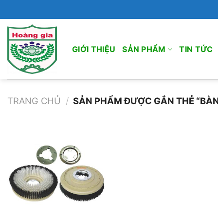
Bỏ
qua
nội
dung
GIỚI THIỆU
SẢN PHẨM
TIN TỨC
TRANG CHỦ
/
SẢN PHẨM ĐƯỢC GẮN THẺ “BÀN
Add to
wishlist