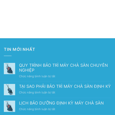
TIN MỚI NHẤT
QUY TRÌNH BẢO TRÌ MÁY CHÀ SÀN CHUYÊN
NGHIỆP
ở
Chức năng bình luận bị tắt
QUY
TRÌNH
TẠI SAO PHẢI BẢO TRÌ MÁY CHÀ SÀN ĐỊNH KỲ
BẢO
ở
Chức năng bình luận bị tắt
TRÌ
TẠI
MÁY
SAO
LỊCH BẢO DƯỠNG ĐỊNH KỲ MÁY CHÀ SÀN
CHÀ
PHẢI
SÀN
ở
Chức năng bình luận bị tắt
BẢO
CHUYÊN
LỊCH
TRÌ