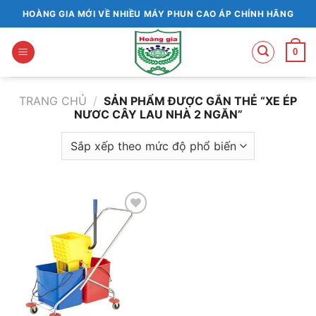
Bỏ
HOÀNG GIA MỚI VỀ NHIỀU MÁY PHUN CAO ÁP CHÍNH HÃNG
qua
nội
0
dung
TRANG CHỦ
/
SẢN PHẨM ĐƯỢC GẮN THẺ “XE ÉP
NƯƠC CÂY LAU NHÀ 2 NGĂN”
Add to
wishlist