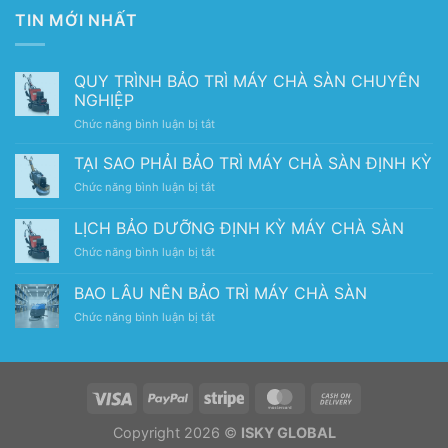
TIN MỚI NHẤT
QUY TRÌNH BẢO TRÌ MÁY CHÀ SÀN CHUYÊN
NGHIỆP
ở
Chức năng bình luận bị tắt
QUY
TRÌNH
TẠI SAO PHẢI BẢO TRÌ MÁY CHÀ SÀN ĐỊNH KỲ
BẢO
ở
Chức năng bình luận bị tắt
TRÌ
TẠI
MÁY
SAO
LỊCH BẢO DƯỠNG ĐỊNH KỲ MÁY CHÀ SÀN
CHÀ
PHẢI
SÀN
ở
Chức năng bình luận bị tắt
BẢO
CHUYÊN
LỊCH
TRÌ
NGHIỆP
BẢO
MÁY
BAO LÂU NÊN BẢO TRÌ MÁY CHÀ SÀN
DƯỠNG
CHÀ
ở
Chức năng bình luận bị tắt
ĐỊNH
SÀN
BAO
KỲ
ĐỊNH
LÂU
MÁY
KỲ
NÊN
CHÀ
BẢO
SÀN
TRÌ
MÁY
Copyright 2026 ©
ISKY GLOBAL
CHÀ