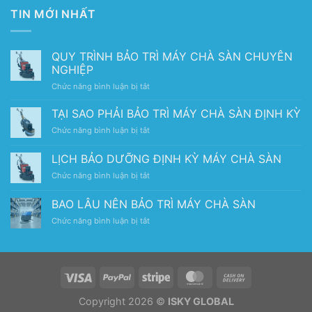
TIN MỚI NHẤT
QUY TRÌNH BẢO TRÌ MÁY CHÀ SÀN CHUYÊN
NGHIỆP
ở
Chức năng bình luận bị tắt
QUY
TRÌNH
TẠI SAO PHẢI BẢO TRÌ MÁY CHÀ SÀN ĐỊNH KỲ
BẢO
ở
Chức năng bình luận bị tắt
TRÌ
TẠI
MÁY
SAO
LỊCH BẢO DƯỠNG ĐỊNH KỲ MÁY CHÀ SÀN
CHÀ
PHẢI
SÀN
ở
Chức năng bình luận bị tắt
BẢO
CHUYÊN
LỊCH
TRÌ
NGHIỆP
BẢO
MÁY
BAO LÂU NÊN BẢO TRÌ MÁY CHÀ SÀN
DƯỠNG
CHÀ
ở
Chức năng bình luận bị tắt
ĐỊNH
SÀN
BAO
KỲ
ĐỊNH
LÂU
MÁY
KỲ
NÊN
CHÀ
BẢO
SÀN
TRÌ
MÁY
Copyright 2026 ©
ISKY GLOBAL
CHÀ