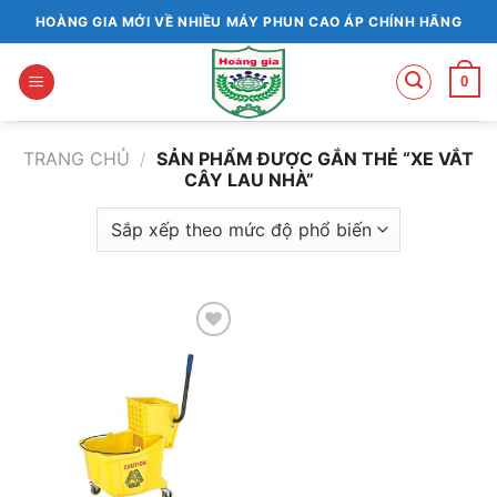
Bỏ
HOÀNG GIA MỚI VỀ NHIỀU MÁY PHUN CAO ÁP CHÍNH HÃNG
qua
nội
0
dung
TRANG CHỦ
/
SẢN PHẨM ĐƯỢC GẮN THẺ “XE VẮT
CÂY LAU NHÀ”
Add to
wishlist