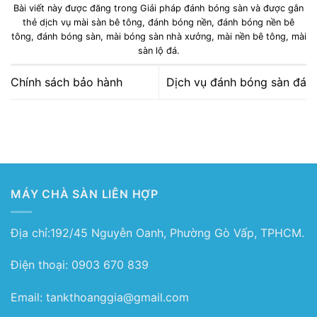
Bài viết này được đăng trong
Giải pháp đánh bóng sàn
và được gắn
thẻ
dịch vụ mài sàn bê tông
,
đánh bóng nền
,
đánh bóng nền bê
tông
,
đánh bóng sàn
,
mài bóng sàn nhà xưởng
,
mài nền bê tông
,
mài
sàn lộ đá
.
Chính sách bảo hành
Dịch vụ đánh bóng sàn đá
MÁY CHÀ SÀN LIÊN HỢP
Địa chỉ:192/45 Nguyễn Oanh, Phường Gò Vấp, TPHCM.
Điện thoại: 0903 670 839
Email: tankthoanggia@gmail.com