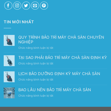
TIN MỚI NHẤT
QUY TRÌNH BẢO TRÌ MÁY CHÀ SÀN CHUYÊN
NGHIỆP
ở
Chức năng bình luận bị tắt
QUY
TRÌNH
TẠI SAO PHẢI BẢO TRÌ MÁY CHÀ SÀN ĐỊNH KỲ
BẢO
ở
Chức năng bình luận bị tắt
TRÌ
TẠI
MÁY
SAO
LỊCH BẢO DƯỠNG ĐỊNH KỲ MÁY CHÀ SÀN
CHÀ
PHẢI
SÀN
ở
Chức năng bình luận bị tắt
BẢO
CHUYÊN
LỊCH
TRÌ
NGHIỆP
BẢO
MÁY
BAO LÂU NÊN BẢO TRÌ MÁY CHÀ SÀN
DƯỠNG
CHÀ
ở
Chức năng bình luận bị tắt
ĐỊNH
SÀN
BAO
KỲ
ĐỊNH
LÂU
MÁY
KỲ
NÊN
CHÀ