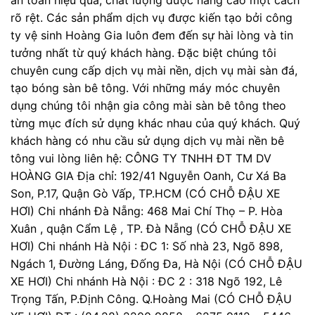
rõ rệt. Các sản phẩm dịch vụ được kiến tạo bởi công
ty vệ sinh Hoàng Gia luôn đem đến sự hài lòng và tin
tưởng nhất từ quý khách hàng. Đặc biệt chúng tôi
chuyên cung cấp dịch vụ mài nền, dịch vụ mài sàn đá,
tạo bóng sàn bê tông. Với những máy móc chuyên
dụng chúng tôi nhận gia công mài sàn bê tông theo
từng mục đích sử dụng khác nhau của quý khách. Quý
khách hàng có nhu cầu sử dụng dịch vụ mài nền bê
tông vui lòng liên hệ: CÔNG TY TNHH ĐT TM DV
HOÀNG GIA Địa chỉ: 192/41 Nguyễn Oanh, Cư Xá Ba
Son, P.17, Quận Gò Vấp, TP.HCM (CÓ CHỖ ĐẬU XE
HƠI) Chi nhánh Đà Nẵng: 468 Mai Chí Thọ – P. Hòa
Xuân , quận Cẩm Lệ , TP. Đà Nẵng (CÓ CHỖ ĐẬU XE
HƠI) Chi nhánh Hà Nội : ĐC 1: Số nhà 23, Ngõ 898,
Ngách 1, Đường Láng, Đống Đa, Hà Nội (CÓ CHỖ ĐẬU
XE HƠI) Chi nhánh Hà Nội : ĐC 2 : 318 Ngõ 192, Lê
Trọng Tấn, P.Định Công. Q.Hoàng Mai (CÓ CHỖ ĐẬU