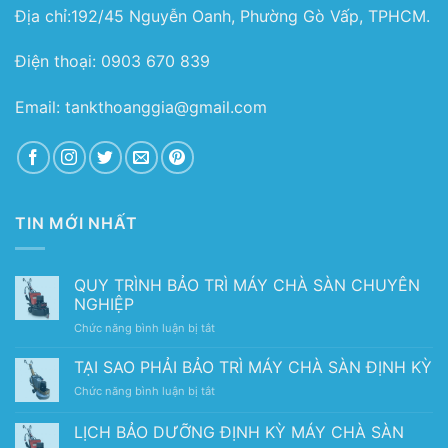
Địa chỉ:192/45 Nguyễn Oanh, Phường Gò Vấp, TPHCM.
Điện thoại: 0903 670 839
Email: tankthoanggia@gmail.com
TIN MỚI NHẤT
QUY TRÌNH BẢO TRÌ MÁY CHÀ SÀN CHUYÊN
NGHIỆP
ở
Chức năng bình luận bị tắt
QUY
TRÌNH
TẠI SAO PHẢI BẢO TRÌ MÁY CHÀ SÀN ĐỊNH KỲ
BẢO
ở
Chức năng bình luận bị tắt
TRÌ
TẠI
MÁY
SAO
LỊCH BẢO DƯỠNG ĐỊNH KỲ MÁY CHÀ SÀN
CHÀ
PHẢI
SÀN