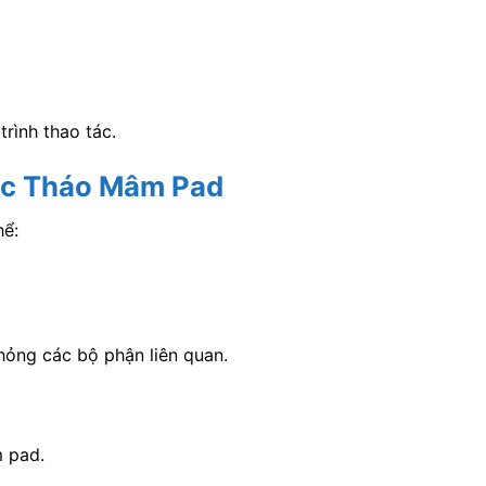
rình thao tác.
ặc Tháo Mâm Pad
hể:
hỏng các bộ phận liên quan.
m pad.