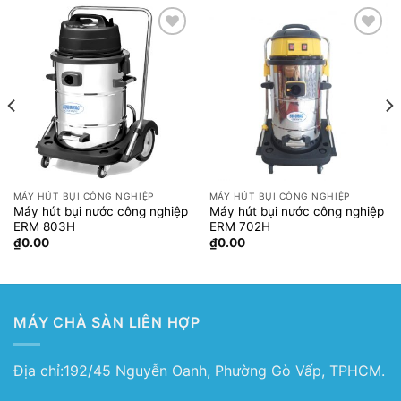
Add to
Add to
wishlist
wishlist
MÁY HÚT BỤI CÔNG NGHIỆP
MÁY HÚT BỤI CÔNG NGHIỆP
Máy hút bụi nước công nghiệp
Máy hút bụi nước công nghiệp
ERM 803H
ERM 702H
₫
0.00
₫
0.00
MÁY CHÀ SÀN LIÊN HỢP
Địa chỉ:192/45 Nguyễn Oanh, Phường Gò Vấp, TPHCM.