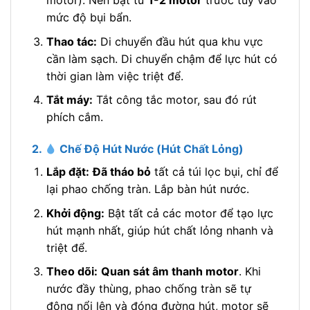
motor). Nên bật từ
1-2 motor
trước tùy vào
mức độ bụi bẩn.
Thao tác:
Di chuyển đầu hút qua khu vực
cần làm sạch. Di chuyển chậm để lực hút có
thời gian làm việc triệt để.
Tắt máy:
Tắt công tắc motor, sau đó rút
phích cắm.
2.
Chế Độ Hút Nước (Hút Chất Lỏng)
Lắp đặt:
Đã tháo bỏ
tất cả túi lọc bụi, chỉ để
lại phao chống tràn. Lắp bàn hút nước.
Khởi động:
Bật tất cả các motor để tạo lực
hút mạnh nhất, giúp hút chất lỏng nhanh và
triệt để.
Theo dõi:
Quan sát âm thanh motor
. Khi
nước đầy thùng, phao chống tràn sẽ tự
động nổi lên và đóng đường hút, motor sẽ