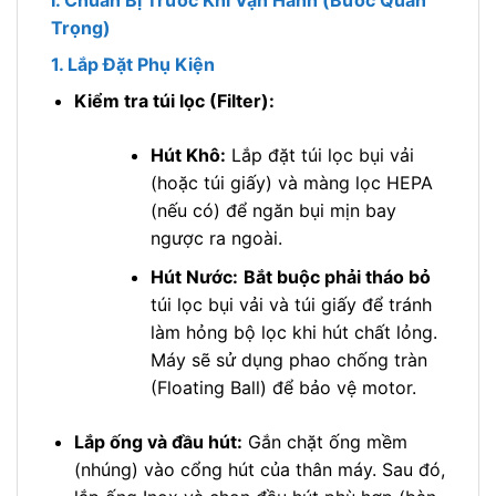
I. Chuẩn Bị Trước Khi Vận Hành (Bước Quan
Trọng)
1. Lắp Đặt Phụ Kiện
Kiểm tra túi lọc (Filter):
Hút Khô:
Lắp đặt túi lọc bụi vải
(hoặc túi giấy) và màng lọc HEPA
(nếu có) để ngăn bụi mịn bay
ngược ra ngoài.
Hút Nước:
Bắt buộc phải tháo bỏ
túi lọc bụi vải và túi giấy để tránh
làm hỏng bộ lọc khi hút chất lỏng.
Máy sẽ sử dụng phao chống tràn
(Floating Ball) để bảo vệ motor.
Lắp ống và đầu hút:
Gắn chặt ống mềm
(nhúng) vào cổng hút của thân máy. Sau đó,