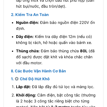
lắp ống Inox và chọn đầu hút phù hợp (bàn
hút bụi/nước, đầu tròn/dẹt).
2. Kiểm Tra An Toàn
Nguồn điện:
Đảm bảo nguồn điện 220V ổn
định.
Dây điện:
Kiểm tra dây điện 12m (nếu có)
không bị rách, hở hoặc quấn vào bánh xe.
Thùng chứa:
Đảm bảo thùng chứa
80L
(đã
đổ sạch) được đặt khít và khóa chắc chắn
với đầu motor.
II. Các Bước Vận Hành Cơ Bản
1.
Chế Độ Hút Khô
Lắp đặt:
Đã lắp đầy đủ túi lọc và màng lọc.
Khởi động:
Cắm điện, bật công tắc (thường
là 2 hoặc 3 công tắc riêng biệt cho từng