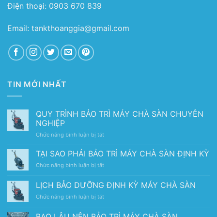
Điện thoại: 0903 670 839
Email: tankthoanggia@gmail.com
TIN MỚI NHẤT
QUY TRÌNH BẢO TRÌ MÁY CHÀ SÀN CHUYÊN
NGHIỆP
ở
Chức năng bình luận bị tắt
QUY
TRÌNH
TẠI SAO PHẢI BẢO TRÌ MÁY CHÀ SÀN ĐỊNH KỲ
BẢO
ở
Chức năng bình luận bị tắt
TRÌ
TẠI
MÁY
SAO
LỊCH BẢO DƯỠNG ĐỊNH KỲ MÁY CHÀ SÀN
CHÀ
PHẢI
SÀN
ở
Chức năng bình luận bị tắt
BẢO
CHUYÊN
LỊCH
TRÌ
NGHIỆP
BẢO
MÁY
BAO LÂU NÊN BẢO TRÌ MÁY CHÀ SÀN