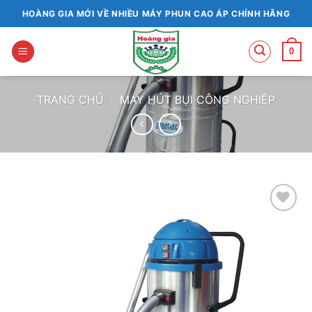
Bỏ
HOÀNG GIA MỚI VỀ NHIỀU MÁY PHUN CAO ÁP CHÍNH HÃNG
qua
nội
0
dung
TRANG CHỦ
/
MÁY HÚT BỤI CÔNG NGHIỆP
Add to
wishlist