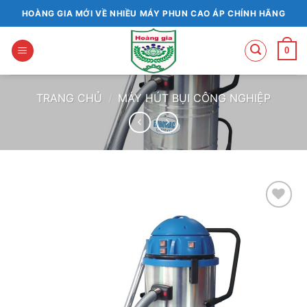
Bỏ
HOÀNG GIA MỚI VỀ NHIỀU MÁY PHUN CAO ÁP CHÍNH HÃNG
qua
nội
0
dung
TRANG CHỦ
/
MÁY HÚT BỤI CÔNG NGHIỆP
Add to
wishlist