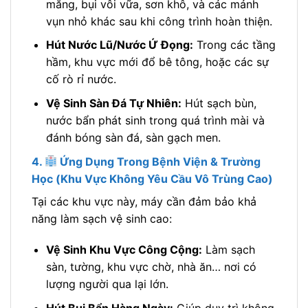
măng, bụi vôi vữa, sơn khô, và các mảnh
vụn nhỏ khác sau khi công trình hoàn thiện.
Hút Nước Lũ/Nước Ứ Đọng:
Trong các tầng
hầm, khu vực mới đổ bê tông, hoặc các sự
cố rò rỉ nước.
Vệ Sinh Sàn Đá Tự Nhiên:
Hút sạch bùn,
nước bẩn phát sinh trong quá trình mài và
đánh bóng sàn đá, sàn gạch men.
4.
Ứng Dụng Trong Bệnh Viện & Trường
Học (Khu Vực Không Yêu Cầu Vô Trùng Cao)
Tại các khu vực này, máy cần đảm bảo khả
năng làm sạch vệ sinh cao:
Vệ Sinh Khu Vực Công Cộng:
Làm sạch
sàn, tường, khu vực chờ, nhà ăn… nơi có
lượng người qua lại lớn.
Hút Bụi Bẩn Hàng Ngày:
Giúp duy trì không